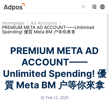
Homepage
Ad Accounts
PREMIUM META AD ACCOUNT——Unlimited
Spending! 優質 Meta BM 户等你來拿
PREMIUM META AD
ACCOUNT——
Unlimited Spending! 優
質 Meta BM 户等你來拿
Feb 12, 2025