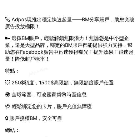
🚀 Adpos現推出穩定快速起量——BM分享賬戶，助您突破
廣告投放極限！
🔑 選擇BM賬戶，輕鬆解鎖無限潛力！無論您是中小型企
業，還是大型品牌，穩定的BM賬戶都能提供強力支持，幫
助您在Facebook廣告中迅速獲得曝光！提升效果！飛速起
量！降低封戶概率！
特點：
💥 250$額度，1500$高限額，無限額度賬戶任選
🌍 全球範圍，可改國家貨幣時區信息
💳 輕鬆綁定您的卡片，賬戶充值無障礙
🔒 賬戶授權BM，安全可靠
總結：